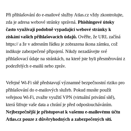
Při přihlašování do e-mailové služby Atlas.cz vždy zkontrolujte,
zda je adresa webové stránky správná.
Phishingové útoky
často využívají podobně vypadající webové stránky k
získání vašich přihlašovacích údajů.
Ověřte, že URL začíná
https:// a že v adresním řádku je zobrazena ikona zámku, což
indikuje zabezpečené připojení. Nikdy nezadávejte své
přihlašovací údaje na stránkách, na které jste byli přesměrováni z
podezřelých e-mailů nebo zpráv.
Veřejné Wi-Fi sítě představují významné bezpečnostní riziko pro
přihlašování do e-mailových služeb. Pokud musíte použít
veřejnou Wi-Fi, zvažte využití VPN (virtuální privátní sítě),
která šifruje vaše data a chrání je před odposloucháváním.
Nejbezpečnější je přistupovat k vašemu e-mailovému účtu
Atlas.cz pouze z důvěryhodných a zabezpečených sítí.