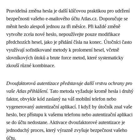
Pravidelná změna hesla je další klíčovou praktikou pro udržení
bezpečnosti vašeho e-mailového účtu Atlas.cz. Doporučuje se
měnit heslo alespoň jednou za tři měsíce. Při každé změně
vytvořte zcela nové heslo, nepoužívejte pouze modifikace
předchozích hesel, jako je přidání čísla na konec. Útočníci často
využívají sofistikované metody k prolomení hesel, včetně
slovníkových útoků a brute force metod, které systematicky
zkouší různé kombinace.
Dvoufaktorová autentizace představuje další vrstvu ochrany pro
vaše Atlas přihlášení.
Tato metoda vyžaduje kromě hesla i druhý
faktor, obvykle kód zaslaný na váš mobilní telefon nebo
vygenerovaný autentizační aplikací. I když by útočník znal vaše
heslo, bez přístupu k vašemu telefonu nebo autentizační aplikaci
se do účtu nedostane. Aktivace dvoufaktorové autentizace je
jednoduchý proces, který výrazně zvyšuje bezpečnost vašeho
účtu.