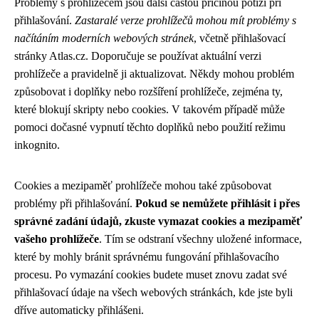
Problémy s prohlížečem jsou další častou příčinou potíží při
přihlašování.
Zastaralé verze prohlížečů mohou mít problémy s
načítáním moderních webových stránek
, včetně přihlašovací
stránky Atlas.cz. Doporučuje se používat aktuální verzi
prohlížeče a pravidelně ji aktualizovat. Někdy mohou problém
způsobovat i doplňky nebo rozšíření prohlížeče, zejména ty,
které blokují skripty nebo cookies. V takovém případě může
pomoci dočasné vypnutí těchto doplňků nebo použití režimu
inkognito.
Cookies a mezipaměť prohlížeče mohou také způsobovat
problémy při přihlašování.
Pokud se nemůžete přihlásit i přes
správné zadání údajů, zkuste vymazat cookies a mezipaměť
vašeho prohlížeče
. Tím se odstraní všechny uložené informace,
které by mohly bránit správnému fungování přihlašovacího
procesu. Po vymazání cookies budete muset znovu zadat své
přihlašovací údaje na všech webových stránkách, kde jste byli
dříve automaticky přihlášeni.