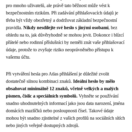
pro mnoho uživatelů, ale právě tato běžnost může vést k
bezpečnostním rizikům. Při zadávání přihlašovacích údajů je
třeba být vždy obezřetný a dodržovat základní bezpečnostní
pravidla.
Nikdy nesdílejte své heslo s jinými osobami
, bez
ohledu na to, jak důvěryhodně se mohou jevit. Dokonce i blízcí
přátelé nebo rodinní příslušníci by neměli znát vaše přihlašovací
údaje, protože to zvyšuje riziko neoprávněného přístupu k
vašemu účtu.
Při vytváření hesla pro Atlas přihlášení je důležité zvolit
dostatečně silnou kombinaci znaků.
Ideální heslo by mělo
obsahovat minimálně 12 znaků, včetně velkých a malých
písmen, číslic a speciálních symbolů.
Vyhněte se používání
snadno uhodnutelných informací jako jsou data narození, jména
domácích mazlíčků nebo posloupnosti čísel. Takové údaje
mohou být snadno zjistitelné z vašich profilů na sociálních sítích
nebo jiných veřejně dostupných zdrojů.