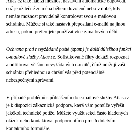
Atlas.cz také nabízí možnost nastavení automatické odpovědi,
což je užitečné zejména během dovolené nebo v době, kdy
nemáte možnost pravidelně kontrolovat svou e-mailovou
schránku. Můžete si také nastavit přeposílání e-mailů na jinou
adresu, pokud preferujete používat více e-mailových účtů.
Ochrana proti nevyžádané poště (spam) je další důležitou funkcí
e-mailové služby Atlas.cz
. Sofistikované filtry dokáží rozpoznat
a odfiltrovat většinu nevyžádaných e-mailů, čímž udržují vaši
schránku přehlednou a chrání vás před potenciálně
nebezpečnými zprávami.
V případě problémů s přihlášením do e-mailové služby Atlas.cz
je k dispozici zákaznická podpora, která vám pomůže vyřešit
jakékoli technické potíže. Můžete využít sekci často kladených
otázek nebo kontaktovat podporu přímo prostřednictvím
kontaktního formuláře.