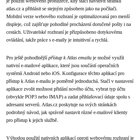
je použití webového prohlížeče, kdy stačí navštívit stránku
atlas.cz a přihlásit se stejným způsobem jako na počítači.
Mobilní verze webového rozhraní je optimalizovaná pro menší
displeje, což zajišťuje pohodlné procházení doručené pošty i na
cestách. Uživatelské rozhraní je přizpůsobeno dotykovému
ovládání, takže práce s e-maily je intuitivní a rychlá.
Pro ještě pohodlnější
přístup k Atlas emailu
je možné využít
nativní e-mailové aplikace, které jsou součástí operačních
systémů Android nebo iOS. Konfigurace těchto aplikací pro
přístup k Atlas e-mailu je poměrně jednoduchá. Stačí v nastavení
aplikace zvolit možnost přidání nového účtu, vybrat typ účtu
(obvykle POP3 nebo IMAP) a zadat přihlašovací údaje spolu s
adresami serverů. Atlas.cz poskytuje na svých stránkách
podrobný návod, jak správně nastavit různé e-mailové klienty
pro přístup k jejich službě.
Výhodou použití nativních aplikací oproti webovému rozhraní je