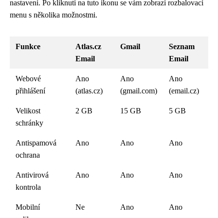
nastavení. Po kliknutí na tuto ikonu se vám zobrazí rozbalovací
menu s několika možnostmi.
Funkce
Atlas.cz
Gmail
Seznam
Email
Email
Webové
Ano
Ano
Ano
přihlášení
(atlas.cz)
(gmail.com)
(email.cz)
Velikost
2 GB
15 GB
5 GB
schránky
Antispamová
Ano
Ano
Ano
ochrana
Antivirová
Ano
Ano
Ano
kontrola
Mobilní
Ne
Ano
Ano