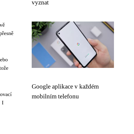
vyznat
ávě
přesně
nebo
tože
Google aplikace v každém
ovací
mobilním telefonu
 I