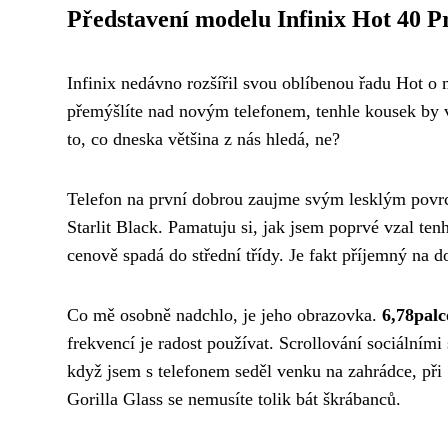
Představení modelu Infinix Hot 40 P
Infinix nedávno rozšířil svou oblíbenou řadu Hot o m
přemýšlíte nad novým telefonem, tenhle kousek by
to, co dneska většina z nás hledá, ne?
Telefon na první dobrou zaujme svým lesklým povrc
Starlit Black. Pamatuju si, jak jsem poprvé vzal te
cenově spadá do střední třídy. Je fakt příjemný na 
Co mě osobně nadchlo, je jeho obrazovka.
6,78palc
frekvencí je radost používat. Scrollování sociálními
když jsem s telefonem seděl venku na zahrádce, při
Gorilla Glass se nemusíte tolik bát škrábanců.