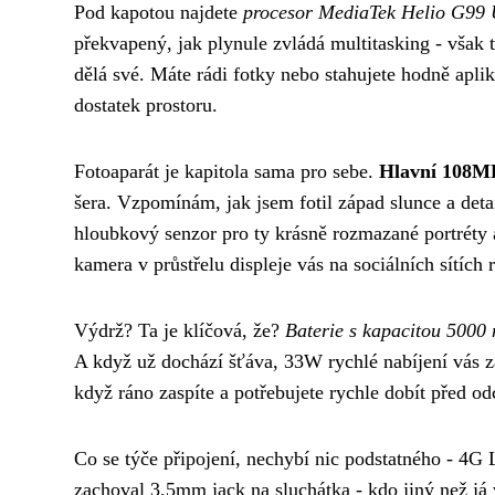
Pod kapotou najdete
procesor MediaTek Helio G99 
překvapený, jak plynule zvládá multitasking - však
dělá své. Máte rádi fotky nebo stahujete hodně apl
dostatek prostoru.
Fotoaparát je kapitola sama pro sebe.
Hlavní 108MP 
šera. Vzpomínám, jak jsem fotil západ slunce a deta
hloubkový senzor pro ty krásně rozmazané portréty
kamera v průstřelu displeje vás na sociálních sítích
Výdrž? Ta je klíčová, že?
Baterie s kapacitou 5000
A když už dochází šťáva, 33W rychlé nabíjení vás za
když ráno zaspíte a potřebujete rychle dobít před 
Co se týče připojení, nechybí nic podstatného - 4G
zachoval 3,5mm jack na sluchátka - kdo jiný než já