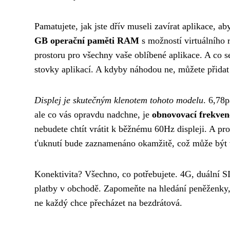
Pamatujete, jak jste dřív museli zavírat aplikace, 
GB operační paměti RAM
s možností virtuálního r
prostoru pro všechny vaše oblíbené aplikace. A co se
stovky aplikací. A kdyby náhodou ne, můžete přida
Displej je skutečným klenotem tohoto modelu
. 6,78
ale co vás opravdu nadchne, je
obnovovací frekven
nebudete chtít vrátit k běžnému 60Hz displeji. A pr
ťuknutí bude zaznamenáno okamžitě, což může být v
Konektivita? Všechno, co potřebujete. 4G, duální S
platby v obchodě. Zapomeňte na hledání peněženky, s
ne každý chce přecházet na bezdrátová.