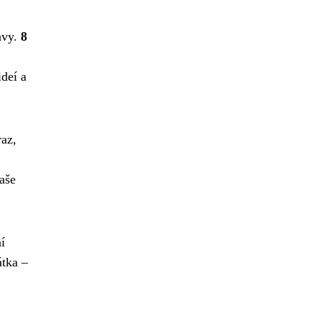
avy.
8
ideí a
raz,
aše
í
átka –