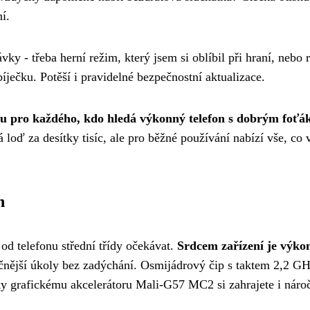
í.
y - třeba herní režim, který jsem si oblíbil při hraní, nebo 
ječku. Potěší i pravidelné bezpečnostní aktualizace.
ou pro každého, kdo hledá výkonný telefon s dobrým foťá
loď za desítky tisíc, ale pro běžné používání nabízí vše, co 
n
od telefonu střední třídy očekávat.
Srdcem zařízení je výko
očnější úkoly bez zadýchání. Osmijádrový čip s taktem 2,2 GH
ky grafickému akcelerátoru Mali-G57 MC2 si zahrajete i nároč