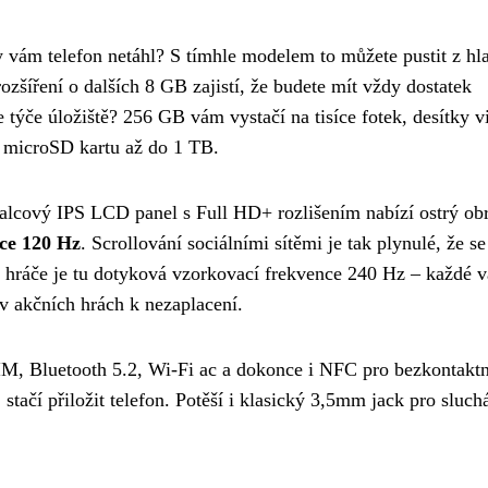
aby vám telefon netáhl? S tímhle modelem to můžete pustit z hl
ozšíření o dalších 8 GB zajistí, že budete mít vždy dostatek
 týče úložiště? 256 GB vám vystačí na tisíce fotek, desítky v
t microSD kartu až do 1 TB.
palcový IPS LCD panel s Full HD+ rozlišením nabízí ostrý ob
ce 120 Hz
. Scrollování sociálními sítěmi je tak plynulé, že se
o hráče je tu dotyková vzorkovací frekvence 240 Hz – každé v
 akčních hrách k nezaplacení.
IM, Bluetooth 5.2, Wi-Fi ac a dokonce i NFC pro bezkontaktn
tačí přiložit telefon. Potěší i klasický 3,5mm jack pro sluch