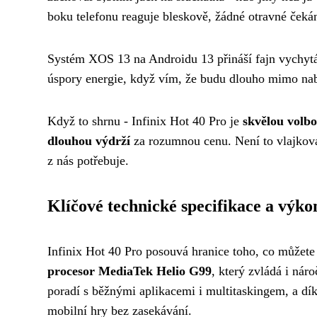
boku telefonu reaguje bleskově, žádné otravné čekán
Systém XOS 13 na Androidu 13 přináší fajn vychytávk
úspory energie, když vím, že budu dlouho mimo nabí
Když to shrnu - Infinix Hot 40 Pro je
skvělou volb
dlouhou výdrží
za rozumnou cenu. Není to vlajková 
z nás potřebuje.
Klíčové technické specifikace a výko
Infinix Hot 40 Pro posouvá hranice toho, co můžete 
procesor MediaTek Helio G99
, který zvládá i nár
poradí s běžnými aplikacemi i multitaskingem, a dí
mobilní hry bez zasekávání.