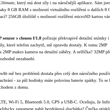
Ultimate
, který má dost síly i na náročnější aplikace. Sám js
 taky 8 GB RAM s možností virtuálního rozšíření o dalších 8
ikací? 256GB úložiště s možností rozšíření microSD kartou vá
senzor s clonou f/1.8
pořizuje překvapivě detailní snímky i
ily, které telefon zachytil, mě opravdu dostaly. K tomu 2MP
 a 2MP makro kamera na detailní záběry. A selfíčka? 32MP př
 rozhodně nezahanbí.
 mAh
mě bez problémů dostala přes celý den náročného použí
chrání - za půl hodinky máte polovinu baterie zpátky. To se 
odchodem z domu.
 LTE, Wi-Fi 5, Bluetooth 5.0, GPS a USB-C. Oceňuju, že Infi
 vždycky zapomene nabít bezdrátová sluchátka? Čtečka otisků