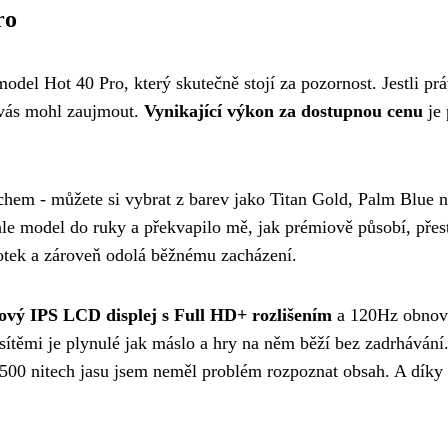
ro
odel Hot 40 Pro, který skutečně stojí za pozornost. Jestli pr
 vás mohl zaujmout.
Vynikající výkon za dostupnou cenu
je 
hem - můžete si vybrat z barev jako Titan Gold, Palm Blue 
nhle model do ruky a překvapilo mě, jak prémiově působí, přes
dotek a zároveň odolá běžnému zacházení.
ový IPS LCD displej s Full HD+ rozlišením
a 120Hz obnov
 sítěmi je plynulé jak máslo a hry na něm běží bez zadrhávání.
 500 nitech jasu jsem neměl problém rozpoznat obsah. A díky