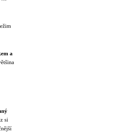
režim
kem a
většina
nný
z si
nější