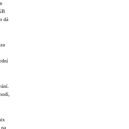
em
 GB
m dá
 za
ední
vání.
hodí,
nix
 na