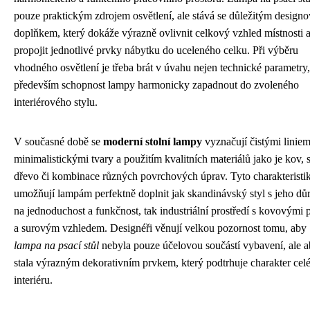
pouze praktickým zdrojem osvětlení, ale stává se důležitým design
doplňkem, který dokáže výrazně ovlivnit celkový vzhled místnosti 
propojit jednotlivé prvky nábytku do uceleného celku. Při výběru
vhodného osvětlení je třeba brát v úvahu nejen technické parametry,
především schopnost lampy harmonicky zapadnout do zvoleného
interiérového stylu.
V současné době se
moderní stolní lampy
vyznačují čistými liniem
minimalistickými tvary a použitím kvalitních materiálů jako je kov, 
dřevo či kombinace různých povrchových úprav. Tyto charakteristi
umožňují lampám perfektně doplnit jak skandinávský styl s jeho d
na jednoduchost a funkčnost, tak industriální prostředí s kovovými 
a surovým vzhledem. Designéři věnují velkou pozornost tomu, aby
lampa na psací stůl
nebyla pouze účelovou součástí vybavení, ale a
stala výrazným dekorativním prvkem, který podtrhuje charakter cel
interiéru.