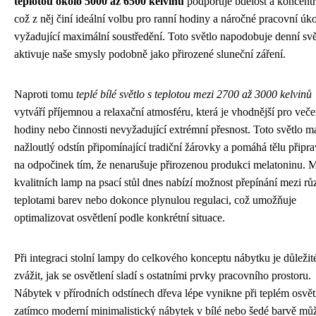
teplotou okolo 5000 až 6500 kelvinů
podporuje bdělost a koncentr
což z něj činí ideální volbu pro ranní hodiny a náročné pracovní úk
vyžadující maximální soustředění. Toto světlo napodobuje denní svě
aktivuje naše smysly podobně jako přirozené sluneční záření.
Naproti tomu
teplé bílé světlo s teplotou mezi 2700 až 3000 kelvinů
vytváří příjemnou a relaxační atmosféru, která je vhodnější pro veče
hodiny nebo činnosti nevyžadující extrémní přesnost. Toto světlo m
nažloutlý odstín připomínající tradiční žárovky a pomáhá tělu připrav
na odpočinek tím, že nenarušuje přirozenou produkci melatoninu.
kvalitních lamp na psací stůl dnes nabízí možnost přepínání mezi r
teplotami barev nebo dokonce plynulou regulaci, což umožňuje
optimalizovat osvětlení podle konkrétní situace.
Při integraci stolní lampy do celkového konceptu nábytku je důležit
zvážit, jak se osvětlení sladí s ostatními prvky pracovního prostoru.
Nábytek v přírodních odstínech dřeva lépe vynikne při teplém osvět
zatímco moderní minimalistický nábytek v bílé nebo šedé barvě mů