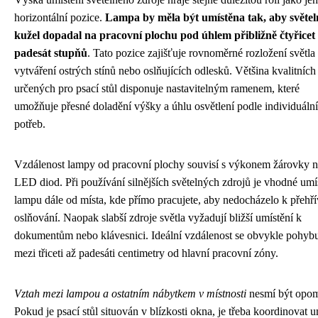
horizontální pozice.
Lampa by měla být umístěna tak, aby světel
kužel dopadal na pracovní plochu pod úhlem přibližně čtyřicet
padesát stupňů
. Tato pozice zajišťuje rovnoměrné rozložení světla
vytváření ostrých stínů nebo oslňujících odlesků. Většina kvalitníc
určených pro psací stůl disponuje nastavitelným ramenem, které
umožňuje přesné doladění výšky a úhlu osvětlení podle individuáln
potřeb.
Vzdálenost lampy od pracovní plochy souvisí s výkonem žárovky 
LED diod. Při používání silnějších světelných zdrojů je vhodné umís
lampu dále od místa, kde přímo pracujete, aby nedocházelo k přehří
oslňování. Naopak slabší zdroje světla vyžadují bližší umístění k
dokumentům nebo klávesnici. Ideální vzdálenost se obvykle pohyb
mezi třiceti až padesáti centimetry od hlavní pracovní zóny.
Vztah mezi lampou a ostatním nábytkem v místnosti
nesmí být opom
Pokud je psací stůl situován v blízkosti okna, je třeba koordinovat 