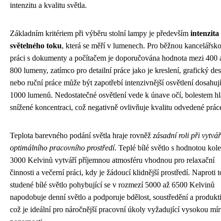
intenzitu a kvalitu světla.
Základním kritériem při výběru stolní lampy je především
intenzita
světelného toku
, která se měří v lumenech. Pro běžnou kancelářsk
práci s dokumenty a počítačem je doporučována hodnota mezi 400 
800 lumeny, zatímco pro detailní práce jako je kreslení, grafický de
nebo ruční práce může být zapotřebí intenzivnější osvětlení dosahují
1000 lumenů. Nedostatečné osvětlení vede k únave očí, bolestem h
snížené koncentraci, což negativně ovlivňuje kvalitu odvedené prác
Teplota barevného podání světla hraje rovněž
zásadní roli při vytvá
optimálního pracovního prostředí
. Teplé bílé světlo s hodnotou kol
3000 Kelvinů vytváří příjemnou atmosféru vhodnou pro relaxační
činnosti a večerní práci, kdy je žádoucí klidnější prostředí. Naproti
studené bílé světlo pohybující se v rozmezí 5000 až 6500 Kelvinů
napodobuje denní světlo a podporuje bdělost, soustředění a produkti
což je ideální pro náročnější pracovní úkoly vyžadující vysokou mí