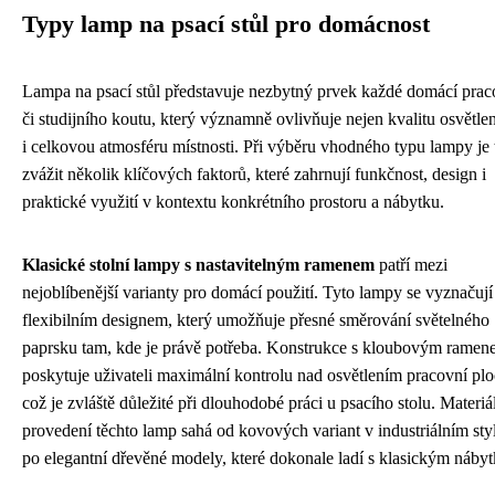
Typy lamp na psací stůl pro domácnost
Lampa na psací stůl představuje nezbytný prvek každé domácí pra
či studijního koutu, který významně ovlivňuje nejen kvalitu osvětlen
i celkovou atmosféru místnosti. Při výběru vhodného typu lampy je 
zvážit několik klíčových faktorů, které zahrnují funkčnost, design i
praktické využití v kontextu konkrétního prostoru a nábytku.
Klasické stolní lampy s nastavitelným ramenem
patří mezi
nejoblíbenější varianty pro domácí použití. Tyto lampy se vyznačují
flexibilním designem, který umožňuje přesné směrování světelného
paprsku tam, kde je právě potřeba. Konstrukce s kloubovým rame
poskytuje uživateli maximální kontrolu nad osvětlením pracovní plo
což je zvláště důležité při dlouhodobé práci u psacího stolu. Materi
provedení těchto lamp sahá od kovových variant v industriálním sty
po elegantní dřevěné modely, které dokonale ladí s klasickým náby