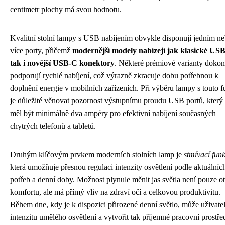
centimetr plochy má svou hodnotu.
Kvalitní stolní lampy s USB nabíjením obvykle disponují jedním n
více porty, přičemž
modernější modely nabízejí jak klasické US
tak i novější USB-C konektory
. Některé prémiové varianty doko
podporují rychlé nabíjení, což výrazně zkracuje dobu potřebnou k
doplnění energie v mobilních zařízeních. Při výběru lampy s touto f
je důležité věnovat pozornost výstupnímu proudu USB portů, který
měl být minimálně dva ampéry pro efektivní nabíjení současných
chytrých telefonů a tabletů.
Druhým klíčovým prvkem moderních stolních lamp je
stmívací fun
která umožňuje přesnou regulaci intenzity osvětlení podle aktuálníc
potřeb a denní doby. Možnost plynule měnit jas světla není pouze o
komfortu, ale má přímý vliv na zdraví očí a celkovou produktivitu.
Během dne, kdy je k dispozici přirozené denní světlo, může uživatel
intenzitu umělého osvětlení a vytvořit tak příjemné pracovní prostře