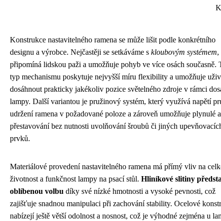
K
Konstrukce nastavitelného ramena se může lišit podle konkrétního
designu a výrobce. Nejčastěji se setkáváme s
kloubovým systémem
,
připomíná lidskou paži a umožňuje pohyb ve více osách současně. 
typ mechanismu poskytuje nejvyšší míru flexibility a umožňuje uživ
dosáhnout prakticky jakékoliv pozice světelného zdroje v rámci do
lampy. Další variantou je pružinový systém, který využívá napětí pr
udržení ramena v požadované poloze a zároveň umožňuje plynulé a
přestavování bez nutnosti uvolňování šroubů či jiných upevňovacíc
prvků.
Materiálové provedení nastavitelného ramena má přímý vliv na cel
životnost a funkčnost lampy na psací stůl.
Hliníkové slitiny předst
oblíbenou volbu
díky své nízké hmotnosti a vysoké pevnosti, což
zajišťuje snadnou manipulaci při zachování stability. Ocelové konst
nabízejí ještě větší odolnost a nosnost, což je výhodné zejména u la