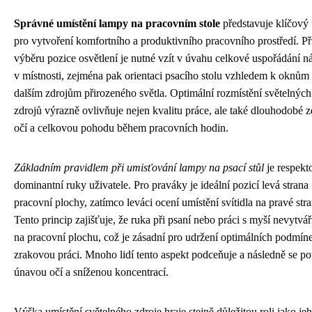
Správné umístění lampy na pracovním stole
představuje klíčový 
pro vytvoření komfortního a produktivního pracovního prostředí. Př
výběru pozice osvětlení je nutné vzít v úvahu celkové uspořádání n
v místnosti, zejména pak orientaci psacího stolu vzhledem k oknům
dalším zdrojům přirozeného světla. Optimální rozmístění světelných
zdrojů výrazně ovlivňuje nejen kvalitu práce, ale také dlouhodobé z
očí a celkovou pohodu během pracovních hodin.
Základním pravidlem při umisťování lampy na psací stůl
je respekt
dominantní ruky uživatele. Pro praváky je ideální pozicí levá strana
pracovní plochy, zatímco leváci ocení umístění svítidla na pravé stra
Tento princip zajišťuje, že ruka při psaní nebo práci s myší nevytváří
na pracovní plochu, což je zásadní pro udržení optimálních podmín
zrakovou práci. Mnoho lidí tento aspekt podceňuje a následně se po
únavou očí a sníženou koncentrací.
Výška umístění světelného zdroje hraje stejně důležitou roli jako je