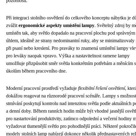
pozornosti.
Při integraci stolního osvětlení do celkového konceptu nábytku je dů
zvážit
ergonomické aspekty umístění lampy
. Světelný zdroj by m
umístěn tak, aby světlo dopadalo na pracovní plochu pod správným
úhlem, ideálně ze strany nedominantní ruky, aby se minimalizovaly 
při psaní nebo kreslení. Pro praváky to znamená umístění lampy vle
pro leváky naopak vpravo. Výška a nastavitelnost ramene lampy
umožňuje přizpůsobit směr světla konkrétním potřebám a měnícím 
úkolům během pracovního dne.
Moderní pracovní prostředí vyžaduje
flexibilní řešení osvětlení
, kter
dokážou reagovat na různorodé pracovní scénáře. Lampy s možnost
stmívání poskytují kontrolu nad intenzitou světla podle aktuálních p
a denní doby. Během ranních hodin může být vhodné jasnější osvět
pro nastartování produktivity, zatímco odpolední a večerní hodiny
vyžadovat tlumenější světlo pro pohodlnější práci. Některé pokročil
modely stolních lamp nabízejí dokonce několik přednastavených re