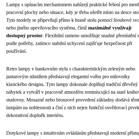
Lampy s upínacím mechanismem nabízejí praktické řešení pro menš
pracovní plochy nebo situace, kdy je třeba ušetřit místo na desce sto
Tyto modely se připevňují přímo k hraně stolu pomocí šroubové sv
nebo jiného upevňovacího systému, čímž
maximálně využívají
dostupný prostor
. Flexibilní rameno umožňuje snadné přemístění s
podle potřeby, zatímco stabilní uchycení zajišťuje bezpečnost při
používání.
Retro lampy v bankovním stylu s charakteristickým zeleným nebo
jantarovým stínidlem představují elegantní volbu pro milovníky
klasického designu. Tyto lampy dokonale doplňují tradiční dřevěný
nábytek a vytváří v pracovně atmosféru reminiscující na staré knih
studovny. Mosazné nebo bronzové provedení základny dodává těm
lampám na noblesnosti a činí z nich nejen funkční osvětlovací prvek,
dekorativní doplněk interiéru.
Dotykové lampy s intuitivním ovládáním představují moderní přístu