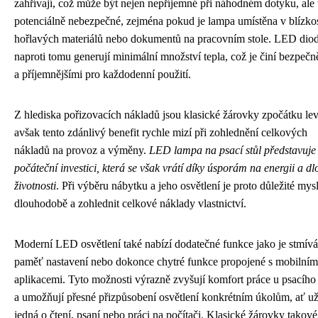
zahřívají, což může být nejen nepříjemné při náhodném dotyku, ale 
potenciálně nebezpečné, zejména pokud je lampa umístěna v blízkos
hořlavých materiálů nebo dokumentů na pracovním stole. LED dio
naproti tomu generují minimální množství tepla, což je činí bezpečn
a příjemnějšími pro každodenní použití.
Z hlediska pořizovacích nákladů jsou klasické žárovky zpočátku lev
avšak tento zdánlivý benefit rychle mizí při zohlednění celkových
nákladů na provoz a výměny.
LED lampa na psací stůl představuje 
počáteční investici, která se však vrátí díky úsporám na energii a d
životnosti
. Při výběru nábytku a jeho osvětlení je proto důležité mysl
dlouhodobě a zohlednit celkové náklady vlastnictví.
Moderní LED osvětlení také nabízí dodatečné funkce jako je stmívá
paměť nastavení nebo dokonce chytré funkce propojené s mobilním
aplikacemi. Tyto možnosti výrazně zvyšují komfort práce u psacího 
a umožňují přesné přizpůsobení osvětlení konkrétním úkolům, ať už
jedná o čtení, psaní nebo práci na počítači. Klasické žárovky takové