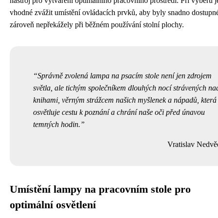
nástroj pro vytváření optimálního pracovního prostředí. Při výběru j
vhodné zvážit umístění ovládacích prvků, aby byly snadno dostupné
zároveň nepřekážely při běžném používání stolní plochy.
Správně zvolená lampa na psacím stole není jen zdrojem
světla, ale tichým společníkem dlouhých nocí strávených na
knihami, věrným strážcem našich myšlenek a nápadů, která
osvětluje cestu k poznání a chrání naše oči před únavou
temných hodin.
Vratislav Nedvě
Umístění lampy na pracovním stole pro
optimální osvětlení