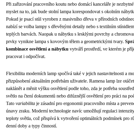
Při zařizování pracovního koutu nebo domácí kanceláře je nezbytné
myslet na to, jak bude stolní lampa korespondovat s okolním nábyt
Pokud je psací stůl vyroben z masivního dřeva v přírodních odstíne
nabízí se volba lampy s dřevěnými detaily nebo s textilním stínidle
teplých barvách. Naopak u nábytku s lesklými povrchy a chromov
prvky vynikne lampa s kovovým tělem a geometrickými tvary.
Spr
kombinace osvětlení a nábytku
vytváří prostředí, ve kterém je př
pracovat i odpočívat.
Flexibilita moderních lamp spočívá také v jejich nastavitelnosti a m
přizpůsobení aktuálním potřebám uživatele. Ramena lamp lze otáčet
naklánět a měnit výšku osvětlení podle toho, zda je potřeba soustře
světlo na čtení dokumentů nebo difúznější osvětlení pro práci na poč
Tato
variabilita
je zásadní pro ergonomii pracovního místa a preven
únavy zraku. Moderní technologie navíc umožňují regulaci intenzit
teploty světla, což přispívá k vytvoření optimálních podmínek pro r
denní doby a typy činností.