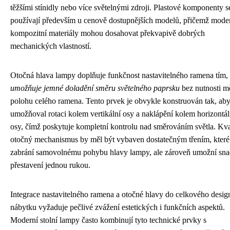
těžšími stínidly nebo více světelnými zdroji. Plastové komponenty s
používají především u cenově dostupnějších modelů, přičemž mode
kompozitní materiály mohou dosahovat překvapivě dobrých
mechanických vlastností.
Otočná hlava lampy doplňuje funkčnost nastavitelného ramena tím,
umožňuje jemné doladění směru světelného paprsku
bez nutnosti m
polohu celého ramena. Tento prvek je obvykle konstruován tak, ab
umožňoval rotaci kolem vertikální osy a naklápění kolem horizontál
osy, čímž poskytuje kompletní kontrolu nad směrováním světla. Kva
otočný mechanismus by měl být vybaven dostatečným třením, které
zabrání samovolnému pohybu hlavy lampy, ale zároveň umožní sn
přestavení jednou rukou.
Integrace nastavitelného ramena a otočné hlavy do celkového desig
nábytku vyžaduje pečlivé zvážení estetických i funkčních aspektů.
Moderní stolní lampy často kombinují tyto technické prvky s