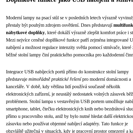
Moderní lampy na psací stůl se v posledních letech výrazně vyvinul
přestaly být pouhým zdrojem osvětlení. Dnes představují
multifunk
nábytkové doplňky
, které dokáží výrazně zlepšit komfort práce i s
Mezi nejvíce ceněné doplňkové funkce patří zejména integrované
nabíjení a možnost regulace intenzity světla pomocí stmívače, které 
běžné stolní lampy činí praktického pomocníka pro každodenní činn
Integrace USB nabíjecích portů přímo do konstrukce stolní lampy
představuje
mimořádně praktické řešení
pro moderní domácnosti a
kanceláře. V době, kdy většina lidí používá současně několik
elektronických zařízení, je neustálý nedostatek volných zásuvek b
problémem. Stolní lampa s vestavěným USB portem umožňuje nabí
smartphone, tablet, čtečku elektronických knih nebo bezdrátová slu
přímo u pracovního stolu, aniž by bylo nutné hledat další elektricko
zásuvku nebo používat objemné nabíjecí adaptéry. Tato funkce je
obzvláště užitečná v situacích, kdy je pracovní prostor omezený a 