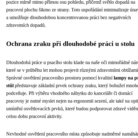
pozice mírně mimo přímou osu pohledu, přičemž světlo dopadá na
pracovní plochu šikmo ze strany. Toto uspořádání minimalizuje úna
a umožňuje dlouhodobou koncentrovanou práci bez negativních
zdravotních dopadů.
Ochrana zraku při dlouhodobé práci u stolu
Dlouhodobá práce u psacího stolu klade na naše oči mimořádné nár
které se v průběhu let mohou projevit různými zdravotními obtížami
Správné osvětlení pracovního prostoru pomocí kvalitní
lampy na p
stůl
představuje základní prvek ochrany zraku, který bohužel mnoho
podceňuje. Při výběru vhodného nábytku do kanceláře či domácí
pracovny je nutné myslet nejen na ergonomii sezení, ale také na opt
umístění osvětlovacích prvků, které budou podporovat zdravé viděn
celou dobu pracovní aktivity.
Nevhodné osvětlení pracovního místa způsobuje nadměrné namáhá