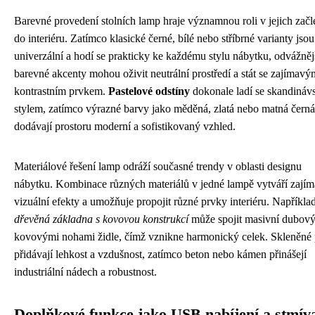
Barevné provedení stolních lamp hraje významnou roli v jejich začl
do interiéru. Zatímco klasické černé, bílé nebo stříbrné varianty jsou
univerzální a hodí se prakticky ke každému stylu nábytku, odvážněj
barevné akcenty mohou oživit neutrální prostředí a stát se zajímavý
kontrastním prvkem.
Pastelové odstíny
dokonale ladí se skandiná
stylem, zatímco výrazné barvy jako měděná, zlatá nebo matná černá
dodávají prostoru moderní a sofistikovaný vzhled.
Materiálové řešení lamp odráží současné trendy v oblasti designu
nábytku. Kombinace různých materiálů v jedné lampě vytváří zají
vizuální efekty a umožňuje propojit různé prvky interiéru. Napříkla
dřevěná základna s kovovou konstrukcí
může spojit masivní dubový 
kovovými nohami židle, čímž vznikne harmonický celek. Skleněné
přidávají lehkost a vzdušnost, zatímco beton nebo kámen přinášejí
industriální nádech a robustnost.
Doplňkové funkce jako USB nabíjení a stmív