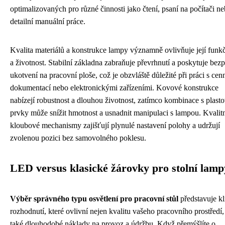
optimalizovaných pro různé činnosti jako čtení, psaní na počítači n
detailní manuální práce.
Kvalita materiálů a konstrukce lampy významně ovlivňuje její funk
a životnost. Stabilní základna zabraňuje převrhnutí a poskytuje bez
ukotvení na pracovní ploše, což je obzvláště důležité při práci s ce
dokumentací nebo elektronickými zařízeními. Kovové konstrukce
nabízejí robustnost a dlouhou životnost, zatímco kombinace s plast
prvky může snížit hmotnost a usnadnit manipulaci s lampou. Kvalit
kloubové mechanismy zajišťují plynulé nastavení polohy a udržují
zvolenou pozici bez samovolného poklesu.
LED versus klasické žárovky pro stolní lamp
Výběr správného typu osvětlení pro pracovní stůl
představuje kl
rozhodnutí, které ovlivní nejen kvalitu vašeho pracovního prostředí,
také dlouhodobé náklady na provoz a údržbu. Když přemýšlíte o