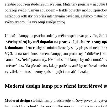
efektně podtržen studenějším světlem. Materiály použité v nábytku 
odrážejí světlo různým způsobem – lesklé povrchy mohou způsobo
nežádoucí odlesky při příliš intenzivním osvětlení, zatímco matné p
světlo absorbují a vyžadují silnější zdroj.
Umístění lampy na psacím stole by mělo respektovat pravidlo, že
hl
světelný zdroj by měl dopadat na pracovní plochu ze strany op
k dominantní ruce
, aby se minimalizovaly stíny při psaní nebo kres
Výška a nastavitelnost ramene lampy jsou proto stejně důležité jako
samotné světelné parametry. Kvalitní stolní lampa by měla umožňov
směrování světla přesně tam, kde je potřeba, aniž by oslňovala nebo
vytvářela kontrastní zóny způsobujující namáhání zraku.
Moderní design lamp pro různé interiérové s
Moderní design stolních lamp
představuje klíčový prvek při vytvá
harmonického a funkčního pracovního prostoru. Lampa na psací stů