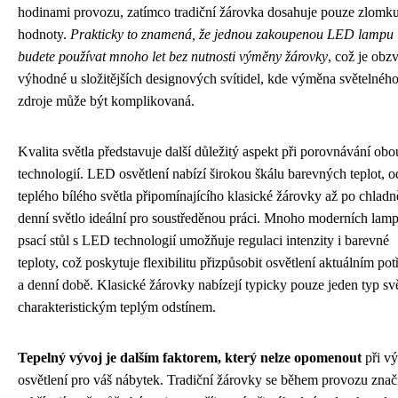
hodinami provozu, zatímco tradiční žárovka dosahuje pouze zlomku
hodnoty.
Prakticky to znamená, že jednou zakoupenou LED lampu
budete používat mnoho let bez nutnosti výměny žárovky
, což je obzv
výhodné u složitějších designových svítidel, kde výměna světelnéh
zdroje může být komplikovaná.
Kvalita světla představuje další důležitý aspekt při porovnávání obo
technologií. LED osvětlení nabízí širokou škálu barevných teplot, o
teplého bílého světla připomínajícího klasické žárovky až po chladn
denní světlo ideální pro soustředěnou práci. Mnoho moderních lam
psací stůl s LED technologií umožňuje regulaci intenzity i barevné
teploty, což poskytuje flexibilitu přizpůsobit osvětlení aktuálním po
a denní době. Klasické žárovky nabízejí typicky pouze jeden typ svě
charakteristickým teplým odstínem.
Tepelný vývoj je dalším faktorem, který nelze opomenout
při v
osvětlení pro váš nábytek. Tradiční žárovky se během provozu zna