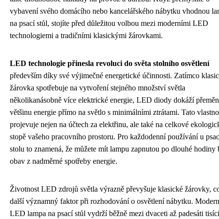
vybavení svého domácího nebo kancelářského nábytku vhodnou l
na psací stůl, stojíte před důležitou volbou mezi moderními LED
technologiemi a tradičními klasickými žárovkami.
LED technologie přinesla revoluci do světa stolního osvětlení
především díky své výjimečné energetické účinnosti. Zatímco klasi
žárovka spotřebuje na vytvoření stejného množství světla
několikanásobně více elektrické energie, LED diody dokáží přeměn
většinu energie přímo na světlo s minimálními ztrátami. Tato vlastno
projevuje nejen na účtech za elektřinu, ale také na celkové ekologic
stopě vašeho pracovního prostoru. Pro každodenní používání u psa
stolu to znamená, že můžete mít lampu zapnutou po dlouhé hodiny 
obav z nadměrné spotřeby energie.
Životnost LED zdrojů světla výrazně převyšuje klasické žárovky, co
další významný faktor při rozhodování o osvětlení nábytku. Modern
LED lampa na psací stůl vydrží běžně mezi dvaceti až padesáti tisíc