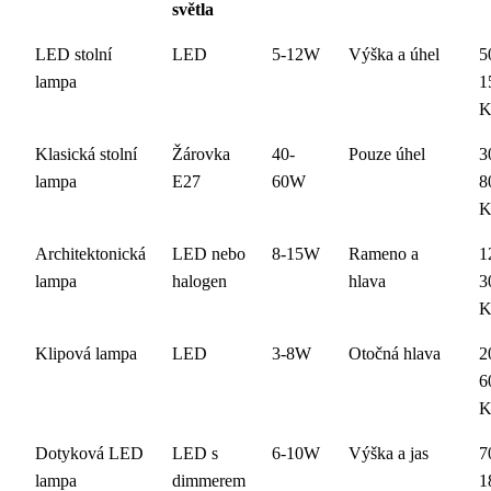
světla
LED stolní
LED
5-12W
Výška a úhel
5
lampa
1
K
Klasická stolní
Žárovka
40-
Pouze úhel
3
lampa
E27
60W
8
K
Architektonická
LED nebo
8-15W
Rameno a
1
lampa
halogen
hlava
3
K
Klipová lampa
LED
3-8W
Otočná hlava
2
6
K
Dotyková LED
LED s
6-10W
Výška a jas
7
lampa
dimmerem
1