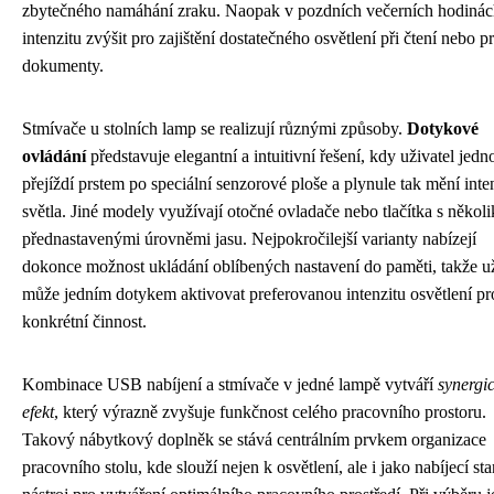
zbytečného namáhání zraku. Naopak v pozdních večerních hodinác
intenzitu zvýšit pro zajištění dostatečného osvětlení při čtení nebo pr
dokumenty.
Stmívače u stolních lamp se realizují různými způsoby.
Dotykové
ovládání
představuje elegantní a intuitivní řešení, kdy uživatel jed
přejíždí prstem po speciální senzorové ploše a plynule tak mění inte
světla. Jiné modely využívají otočné ovladače nebo tlačítka s několi
přednastavenými úrovněmi jasu. Nejpokročilejší varianty nabízejí
dokonce možnost ukládání oblíbených nastavení do paměti, takže už
může jedním dotykem aktivovat preferovanou intenzitu osvětlení pr
konkrétní činnost.
Kombinace USB nabíjení a stmívače v jedné lampě vytváří
synergi
efekt
, který výrazně zvyšuje funkčnost celého pracovního prostoru.
Takový nábytkový doplněk se stává centrálním prvkem organizace
pracovního stolu, kde slouží nejen k osvětlení, ale i jako nabíjecí sta