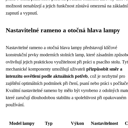
možnosti nenabízejí a jejich funkčnost zůstává omezená na základní
zapnutí a vypnutí.
Nastavitelné rameno a otočná hlava lampy
Nastavitelné rameno a otočná hlava lampy představují klíčové
konstrukční prvky moderních stolních lamp, které zásadním způso
ovlivňují jejich praktickou využitelnost při práci u psacího stolu. Ty
mechanické komponenty umožňují uživateli
přizpůsobit směr a
intenzitu osvětlení podle aktuálních potřeb
, což je nezbytné pro
zajištění optimálních podmínek při čtení, psaní nebo práci s počítač
Kvalitní nastavitelné rameno by mělo být vyrobeno z odolných mate
které zaručují dlouhodobou stabilitu a spolehlivost při opakovaném
používání.
Model lampy
Typ
Výkon
Nastavitelnost
C