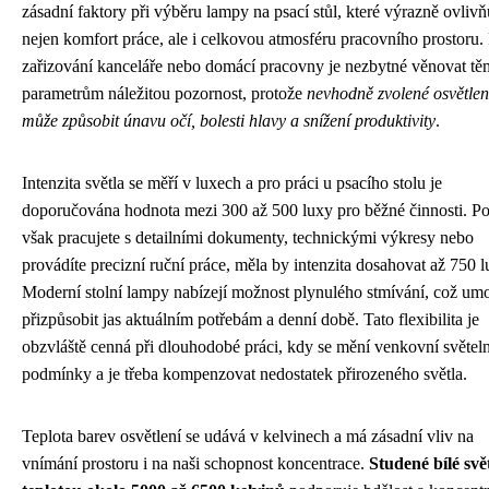
zásadní faktory při výběru lampy na psací stůl, které výrazně ovlivň
nejen komfort práce, ale i celkovou atmosféru pracovního prostoru. 
zařizování kanceláře nebo domácí pracovny je nezbytné věnovat tě
parametrům náležitou pozornost, protože
nevhodně zvolené osvětlen
může způsobit únavu očí, bolesti hlavy a snížení produktivity
.
Intenzita světla se měří v luxech a pro práci u psacího stolu je
doporučována hodnota mezi 300 až 500 luxy pro běžné činnosti. P
však pracujete s detailními dokumenty, technickými výkresy nebo
provádíte precizní ruční práce, měla by intenzita dosahovat až 750 l
Moderní stolní lampy nabízejí možnost plynulého stmívání, což um
přizpůsobit jas aktuálním potřebám a denní době. Tato flexibilita je
obzvláště cenná při dlouhodobé práci, kdy se mění venkovní světel
podmínky a je třeba kompenzovat nedostatek přirozeného světla.
Teplota barev osvětlení se udává v kelvinech a má zásadní vliv na
vnímání prostoru i na naši schopnost koncentrace.
Studené bílé svět