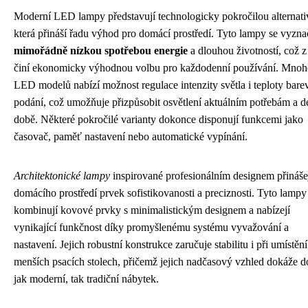
Moderní LED lampy představují technologicky pokročilou alternati
která přináší řadu výhod pro domácí prostředí. Tyto lampy se vyzna
mimořádně nízkou spotřebou energie
a dlouhou životností, což z
činí ekonomicky výhodnou volbu pro každodenní používání. Mnoh
LED modelů nabízí možnost regulace intenzity světla i teploty bar
podání, což umožňuje přizpůsobit osvětlení aktuálním potřebám a d
době. Některé pokročilé varianty dokonce disponují funkcemi jako
časovač, paměť nastavení nebo automatické vypínání.
Architektonické lampy
inspirované profesionálním designem přináše
domácího prostředí prvek sofistikovanosti a preciznosti. Tyto lampy
kombinují kovové prvky s minimalistickým designem a nabízejí
vynikající funkčnost díky promyšlenému systému vyvažování a
nastavení. Jejich robustní konstrukce zaručuje stabilitu i při umístění
menších psacích stolech, přičemž jejich nadčasový vzhled dokáže d
jak moderní, tak tradiční nábytek.