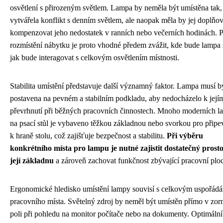
osvětlení s přirozeným světlem. Lampa by neměla být umístěna tak,
vytvářela konflikt s denním světlem, ale naopak měla by jej doplňov
kompenzovat jeho nedostatek v ranních nebo večerních hodinách. P
rozmístění nábytku je proto vhodné předem zvážit, kde bude lampa s
jak bude interagovat s celkovým osvětlením místnosti.
Stabilita umístění představuje další významný faktor. Lampa musí b
postavena na pevném a stabilním podkladu, aby nedocházelo k její
převrhnutí při běžných pracovních činnostech. Mnoho moderních l
na psací stůl je vybaveno těžkou základnou nebo svorkou pro připe
k hraně stolu, což zajišťuje bezpečnost a stabilitu.
Při výběru
konkrétního místa pro lampu je nutné zajistit dostatečný prost
její základnu
a zároveň zachovat funkčnost zbývající pracovní plo
Ergonomické hledisko umístění lampy souvisí s celkovým uspořád
pracovního místa. Světelný zdroj by neměl být umístěn přímo v zo
poli při pohledu na monitor počítače nebo na dokumenty. Optimální