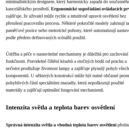
minimalistickým designem, který harmonicky zapadá do současnéh
kancelářského prostředí.
Ergonomické uspořádání ovládacích p
zajišťuje, že uživatel může rychle a intuitivně upravit osvětlení bez
přerušení pracovního procesu. Některé pokročilé modely zahrnují t
paměťové pozice nebo motorické pohony, které automatizují nastav
podle předem definovaných scénářů použití.
Údržba a péče o nastavitelné mechanismy je důležitá pro zachování 
funkčnosti. Pravidelné čištění kloubů a otočných bodů od prachu a
nečistot prodlužuje životnost lampy a zajišťuje plynulý pohyb všech
komponentů. U některých konstrukcí může být nutné občasné prom
pohyblivých částí speciálními mazadly, která nepoškozují použité
materiály a zajišťují optimální fungování mechanismů.
Intenzita světla a teplota barev osvětlení
Správná intenzita světla a vhodná teplota barev osvětlení
předst