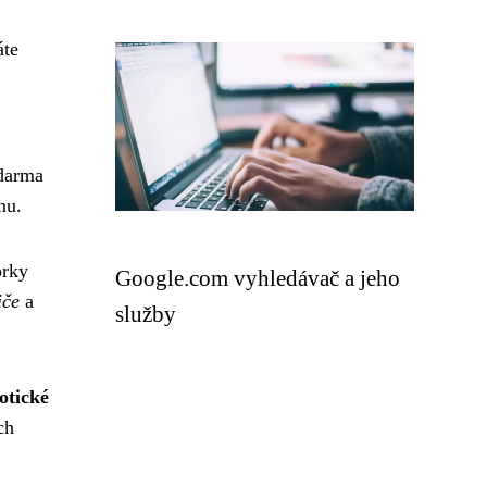
áte
zdarma
nu.
orky
Google.com vyhledávač a jeho
iče
a
služby
otické
ch