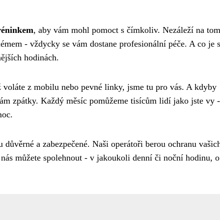
tréninkem
, aby vám mohl pomoct s čímkoliv. Nezáleží na tom,
lémem - vždycky se vám dostane profesionální péče. A co je s
nějších hodinách.
ž voláte z mobilu nebo pevné linky, jsme tu pro vás. A kdyby
m zpátky. Každý měsíc pomůžeme tisícům lidí jako jste vy -
moc.
 důvěrné a zabezpečené. Naši operátoři berou ochranu vašic
a nás můžete spolehnout - v jakoukoli denní či noční hodinu, o