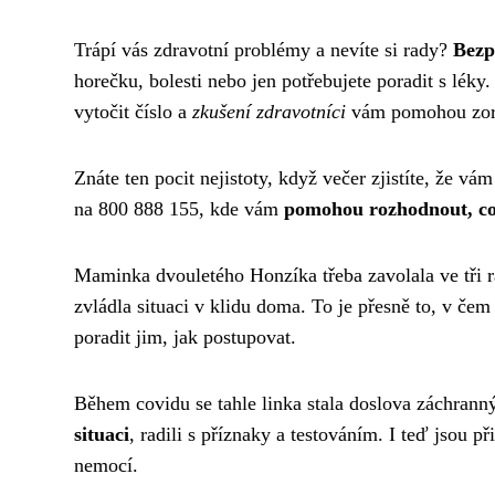
Trápí vás zdravotní problémy a nevíte si rady?
Bezp
horečku, bolesti nebo jen potřebujete poradit s léky.
vytočit číslo a
zkušení zdravotníci
vám pomohou zorie
Znáte ten pocit nejistoty, když večer zjistíte, že 
na 800 888 155, kde vám
pomohou rozhodnout, co
Maminka dvouletého Honzíka třeba zavolala ve tři 
zvládla situaci v klidu doma. To je přesně to, v čem
poradit jim, jak postupovat.
Během covidu se tahle linka stala doslova záchra
situaci
, radili s příznaky a testováním. I teď jsou 
nemocí.