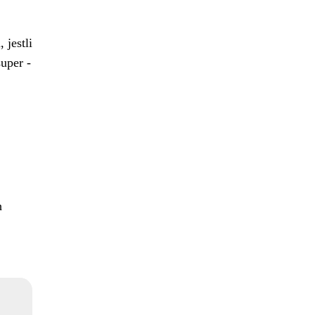
 jestli
uper -
h