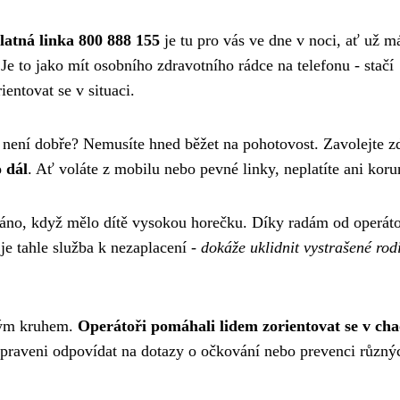
latná linka 800 888 155
je tu pro vás ve dne v noci, ať už m
 Je to jako mít osobního zdravotního rádce na telefonu - stačí
ntovat se v situaci.
vám není dobře? Nemusíte hned běžet na pohotovost. Zavolejte 
 dál
. Ať voláte z mobilu nebo pevné linky, neplatíte ani koru
ráno, když mělo dítě vysokou horečku. Díky radám od operát
 je tahle služba k nezaplacení -
dokáže uklidnit vystrašené rod
nným kruhem.
Operátoři pomáhali lidem zorientovat se v cha
připraveni odpovídat na dotazy o očkování nebo prevenci různý