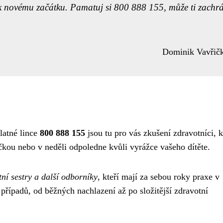
t k novému začátku. Pamatuj si 800 888 155, může ti zachrá
Dominik Vavřič
latné lince
800 888 155
jsou tu pro vás zkušení zdravotníci, k
rečkou nebo v neděli odpoledne kvůli vyrážce vašeho dítěte.
tní sestry a další odborníky
, kteří mají za sebou roky praxe v
řípadů, od běžných nachlazení až po složitější zdravotní