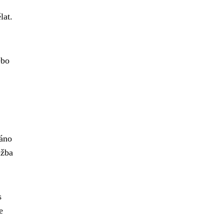
lat.
ebo
ráno
užba
s
e