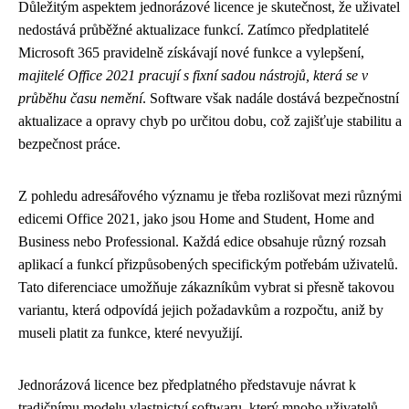
Důležitým aspektem jednorázové licence je skutečnost, že uživatel
nedostává průběžné aktualizace funkcí. Zatímco předplatitelé
Microsoft 365 pravidelně získávají nové funkce a vylepšení,
majitelé Office 2021 pracují s fixní sadou nástrojů, která se v
průběhu času nemění
. Software však nadále dostává bezpečnostní
aktualizace a opravy chyb po určitou dobu, což zajišťuje stabilitu a
bezpečnost práce.
Z pohledu adresářového významu je třeba rozlišovat mezi různými
edicemi Office 2021, jako jsou Home and Student, Home and
Business nebo Professional. Každá edice obsahuje různý rozsah
aplikací a funkcí přizpůsobených specifickým potřebám uživatelů.
Tato diferenciace umožňuje zákazníkům vybrat si přesně takovou
variantu, která odpovídá jejich požadavkům a rozpočtu, aniž by
museli platit za funkce, které nevyužijí.
Jednorázová licence bez předplatného představuje návrat k
tradičnímu modelu vlastnictví softwaru, který mnoho uživatelů