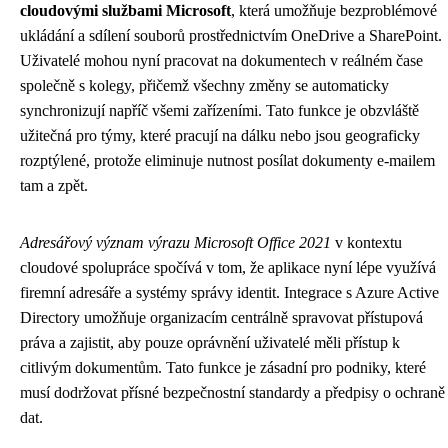
cloudovými službami Microsoft
, která umožňuje bezproblémové
ukládání a sdílení souborů prostřednictvím OneDrive a SharePoint.
Uživatelé mohou nyní pracovat na dokumentech v reálném čase
společně s kolegy, přičemž všechny změny se automaticky
synchronizují napříč všemi zařízeními. Tato funkce je obzvláště
užitečná pro týmy, které pracují na dálku nebo jsou geograficky
rozptýlené, protože eliminuje nutnost posílat dokumenty e-mailem
tam a zpět.
Adresářový význam výrazu Microsoft Office 2021
v kontextu
cloudové spolupráce spočívá v tom, že aplikace nyní lépe využívá
firemní adresáře a systémy správy identit. Integrace s Azure Active
Directory umožňuje organizacím centrálně spravovat přístupová
práva a zajistit, aby pouze oprávnění uživatelé měli přístup k
citlivým dokumentům. Tato funkce je zásadní pro podniky, které
musí dodržovat přísné bezpečnostní standardy a předpisy o ochraně
dat.