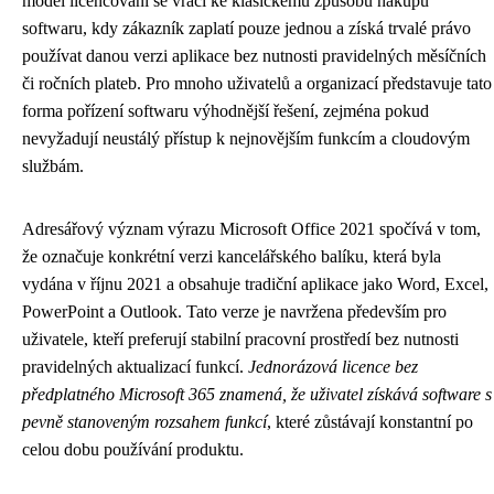
model licencování se vrací ke klasickému způsobu nákupu
softwaru, kdy zákazník zaplatí pouze jednou a získá trvalé právo
používat danou verzi aplikace bez nutnosti pravidelných měsíčních
či ročních plateb. Pro mnoho uživatelů a organizací představuje tato
forma pořízení softwaru výhodnější řešení, zejména pokud
nevyžadují neustálý přístup k nejnovějším funkcím a cloudovým
službám.
Adresářový význam výrazu Microsoft Office 2021 spočívá v tom,
že označuje konkrétní verzi kancelářského balíku, která byla
vydána v říjnu 2021 a obsahuje tradiční aplikace jako Word, Excel,
PowerPoint a Outlook. Tato verze je navržena především pro
uživatele, kteří preferují stabilní pracovní prostředí bez nutnosti
pravidelných aktualizací funkcí.
Jednorázová licence bez
předplatného Microsoft 365 znamená, že uživatel získává software s
pevně stanoveným rozsahem funkcí
, které zůstávají konstantní po
celou dobu používání produktu.