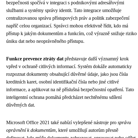
bezpečnosti spočívá v integraci s podnikovými adresářovými
službami a systémy správy identit. Tato integrace umožňuje
centralizovanou správu přístupových práv a politik zabezpečení
napříč celou organizací. Správci mohou efektivně řídit, kdo má
přístup k jakým dokumentům a funkcím, což výrazně snižuje riziko
úniku dat nebo neoprávněného přístupu.
Funkce prevence ztráty dat
představuje další významný krok
vpřed v ochraně citlivých informací. Systém dokáže automaticky
rozpoznat dokumenty obsahující důvěrné údaje, jako jsou čísla
kreditních karet, osobní identifikační čísla nebo jiné citlivé
informace, a aplikovat na ně příslušná bezpečnostní opatření. Tato
inteligentní ochrana pomáhá předcházet nechtěnému sdílení
důvěrných dat.
Microsoft Office 2021 také nabízí vylepšené nástroje pro
správu
oprávnění k dokumentům
, které umožňují autorům přesně
definovat, kdo může dokumenty zobrazovat, upravovat nebo sdílet.