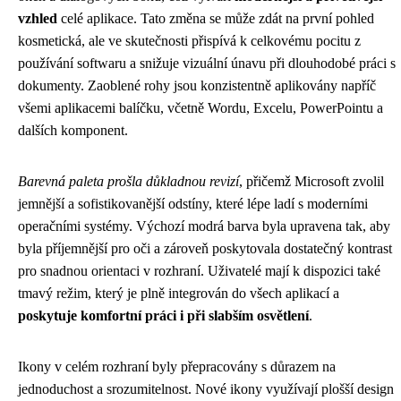
vzhled
celé aplikace. Tato změna se může zdát na první pohled
kosmetická, ale ve skutečnosti přispívá k celkovému pocitu z
používání softwaru a snižuje vizuální únavu při dlouhodobé práci s
dokumenty. Zaoblené rohy jsou konzistentně aplikovány napříč
všemi aplikacemi balíčku, včetně Wordu, Excelu, PowerPointu a
dalších komponent.
Barevná paleta prošla důkladnou revizí
, přičemž Microsoft zvolil
jemnější a sofistikovanější odstíny, které lépe ladí s moderními
operačními systémy. Výchozí modrá barva byla upravena tak, aby
byla příjemnější pro oči a zároveň poskytovala dostatečný kontrast
pro snadnou orientaci v rozhraní. Uživatelé mají k dispozici také
tmavý režim, který je plně integrován do všech aplikací a
poskytuje komfortní práci i při slabším osvětlení
.
Ikony v celém rozhraní byly přepracovány s důrazem na
jednoduchost a srozumitelnost. Nové ikony využívají plošší design