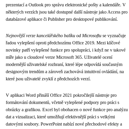
prezentací a Outlook pro správu elektronické pošty a kalendáře. V
některých verzích jsou také dostupné další nástroje jako Access pro
databázové aplikace či Publisher pro desktopové publikování.
Nejnovější verze kancelářského balíku od Microsoftu
se vyznačuje
řadou vylepšení oproti předchozímu Office 2019. Mezi klíčové
novinky patří vylepšené funkce pro spolupráci, i když ne v takové
míře jako u cloudové verze Microsoft 365. Uživatelé ocení
modernější uživatelské rozhraní, které lépe odpovídá současným
designovým trendům a zároveň zachovává intuitivní ovládání, na
které jsou uživatelé zvyklí z předchozích verzí.
V aplikaci Word přináší Office 2021 pokročilejší nástroje pro
formátování dokumentů, včetně vylepšené podpory pro práci s
obrázky a grafikou. Excel byl obohacen o nové funkce pro analýzu
dat a vizualizaci, které umožňují efektivnější práci s velkými
datovými soubory. PowerPoint nabízí nové přechodové efekty a