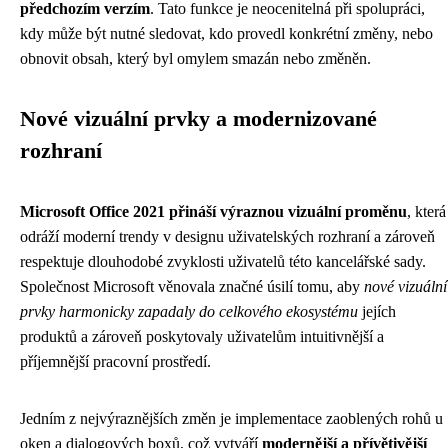
předchozím verzím
. Tato funkce je neocenitelná při spolupráci,
kdy může být nutné sledovat, kdo provedl konkrétní změny, nebo
obnovit obsah, který byl omylem smazán nebo změněn.
Nové vizuální prvky a modernizované
rozhraní
Microsoft Office 2021 přináší výraznou vizuální proměnu
, která
odráží moderní trendy v designu uživatelských rozhraní a zároveň
respektuje dlouhodobé zvyklosti uživatelů této kancelářské sady.
Společnost Microsoft věnovala značné úsilí tomu, aby
nové vizuální
prvky harmonicky zapadaly do celkového ekosystému
jejích
produktů a zároveň poskytovaly uživatelům intuitivnější a
příjemnější pracovní prostředí.
Jedním z nejvýraznějších změn je implementace zaoblených rohů u
oken a dialogových boxů, což vytváří
modernější a přívětivější