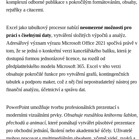
komplexní odborné publikace s pokročilým formátováním, obsahy,
rejstříky a citacemi.
Excel jako tabulkový procesor nabízí
neomezené možnosti pro
práci s číselnými daty
, vytváření složitých výpočtů a analýz.
Adresářový význam výrazu Microsoft Office 2021 spočívá právě v
tom, že se jedná o konkrétní verzi kancelářského balíku, která je
dostupná formou jednorázové licence, na rozdíl od
předplatitelského modelu Microsoft 365. Excel v této verzi
obsahuje pokročilé funkce pro vytváření grafů, kontingenčních
tabulek a podporu maker, což z něj činí nepostradatelný nástroj pro
finanční analýzu, účetnictví a správu dat.
PowerPoint umožňuje tvorbu profesionálních prezentací s
moderními vizuálními prvky.
Obsahuje rozsáhlou knihovnu šablon,
přechodů a animací
, které pomáhají vytvářet působivé prezentace
pro obchodní jednání, školení nebo akademické účely. Uživatelé
mohou pracovat s multimediálním obsahem, včetně videí, zvuků a