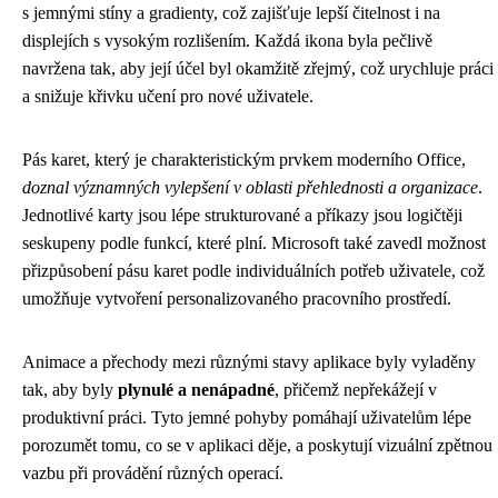
s jemnými stíny a gradienty, což zajišťuje lepší čitelnost i na
displejích s vysokým rozlišením. Každá ikona byla pečlivě
navržena tak, aby její účel byl okamžitě zřejmý, což urychluje práci
a snižuje křivku učení pro nové uživatele.
Pás karet, který je charakteristickým prvkem moderního Office,
doznal významných vylepšení v oblasti přehlednosti a organizace
.
Jednotlivé karty jsou lépe strukturované a příkazy jsou logičtěji
seskupeny podle funkcí, které plní. Microsoft také zavedl možnost
přizpůsobení pásu karet podle individuálních potřeb uživatele, což
umožňuje vytvoření personalizovaného pracovního prostředí.
Animace a přechody mezi různými stavy aplikace byly vyladěny
tak, aby byly
plynulé a nenápadné
, přičemž nepřekážejí v
produktivní práci. Tyto jemné pohyby pomáhají uživatelům lépe
porozumět tomu, co se v aplikaci děje, a poskytují vizuální zpětnou
vazbu při provádění různých operací.