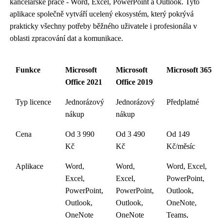
kancelářské práce - Word, Excel, PowerPoint a Outlook. Tyto
aplikace společně vytváří ucelený ekosystém, který pokrývá
prakticky všechny potřeby běžného uživatele i profesionála v
oblasti zpracování dat a komunikace.
Funkce
Microsoft
Microsoft
Microsoft 365
Office 2021
Office 2019
Typ licence
Jednorázový
Jednorázový
Předplatné
nákup
nákup
Cena
Od 3 990
Od 3 490
Od 149
Kč
Kč
Kč/měsíc
Aplikace
Word,
Word,
Word, Excel,
Excel,
Excel,
PowerPoint,
PowerPoint,
PowerPoint,
Outlook,
Outlook,
Outlook,
OneNote,
OneNote
OneNote
Teams,