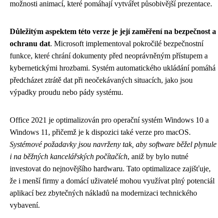
možnosti animací, které pomáhají vytvářet působivější prezentace.
Důležitým aspektem této verze je její zaměření na bezpečnost a
ochranu dat
. Microsoft implementoval pokročilé bezpečnostní
funkce, které chrání dokumenty před neoprávněným přístupem a
kybernetickými hrozbami. Systém automatického ukládání pomáhá
předcházet ztrátě dat při neočekávaných situacích, jako jsou
výpadky proudu nebo pády systému.
Office 2021 je optimalizován pro operační systém Windows 10 a
Windows 11, přičemž je k dispozici také verze pro macOS.
Systémové požadavky jsou navrženy tak, aby software běžel plynule
i na běžných kancelářských počítačích
, aniž by bylo nutné
investovat do nejnovějšího hardwaru. Tato optimalizace zajišťuje,
že i menší firmy a domácí uživatelé mohou využívat plný potenciál
aplikací bez zbytečných nákladů na modernizaci technického
vybavení.