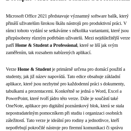
Microsoft Office 2021 představuje významný software balík, který
přináší uživatelům širokou škálu nástrojů pro produktivní práci. V
rámci tohoto vydání se setkáváme s několika variantami, které jsou
přizpůsobeny různým potřebám uživatelů. Mezi nejdůležitější verze
patří
Home & Student a Professional
, které se liší jak svým
zaměřením, tak rozsahem nabízených aplikací.
Verze
Home & Student
je primárně určena pro domácí použití a
studenty, jak již název napovídá. Tato edice obsahuje základní
aplikace, které jsou nezbytné pro každodenní práci s dokumenty,
tabulkami a prezentacemi. Konkrétně se jedná o Word, Excel a
PowerPoint, které tvoří jádro této verze. Dále je součástí také
OneNote, aplikace pro digitální poznámkový blok, která se stala
nepostradatelným pomocníkem při studiu i organizaci osobních
záležitostí. Tato verze je ideální pro rodiny a jednotlivce, kteří
nepotřebují pokročilé nástroje pro firemní komunikaci či správu