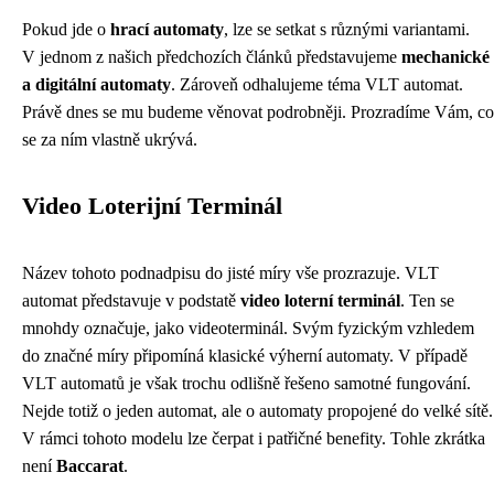
Pokud jde o
hrací automaty
, lze se setkat s různými variantami.
V jednom z našich předchozích článků představujeme
mechanické
a digitální automaty
. Zároveň odhalujeme téma VLT automat.
Právě dnes se mu budeme věnovat podrobněji. Prozradíme Vám, co
se za ním vlastně ukrývá.
Video Loterijní Terminál
Název tohoto podnadpisu do jisté míry vše prozrazuje. VLT
automat představuje v podstatě
video loterní terminál
. Ten se
mnohdy označuje, jako videoterminál. Svým fyzickým vzhledem
do značné míry připomíná klasické výherní automaty. V případě
VLT automatů je však trochu odlišně řešeno samotné fungování.
Nejde totiž o jeden automat, ale o automaty propojené do velké sítě.
V rámci tohoto modelu lze čerpat i patřičné benefity. Tohle zkrátka
není
Baccarat
.