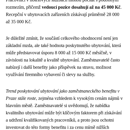
rozmezím, přičemž
vedoucí pozice dosahují až na 45 000 Kč
.
Recepční v ubytovacích zařízeních získávají průměrně 28 000
až 35 000 Kč.
Je důležité zmínit, že součástí celkového ohodnocení není jen
základní mzda, ale také hodnota poskytnutého ubytování, která
může představovat úsporu 8 000 až 15 000 Kč měsíčně, v
závislosti na lokalitě a kvalitě ubytování. Zaměstnavatelé často
nabízejí i další benefity jako příspěvek na stravu, možnost
využívání firemního vybavení či slevy na služby.
Trend poskytování ubytování jako zaměstnaneckého benefitu v
Praze stále roste
, zejména vzhledem k vysokým cenám nájmů v
hlavním městě. Zaměstnavatelé si uvědomují, že nabídka
kvalitního ubytování může být klíčovým faktorem při získávání
a udržení kvalifikovaných pracovníků, a proto jsou ochotni
investovat do této formy benefitu i za cenu mírně nižších