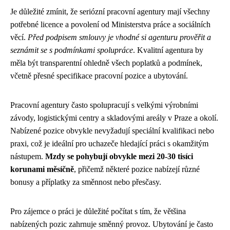
Je důležité zmínit, že seriózní pracovní agentury mají všechny
potřebné licence a povolení od Ministerstva práce a sociálních
věcí.
Před podpisem smlouvy je vhodné si agenturu prověřit a
seznámit se s podmínkami spolupráce
. Kvalitní agentura by
měla být transparentní ohledně všech poplatků a podmínek,
včetně přesné specifikace pracovní pozice a ubytování.
Pracovní agentury často spolupracují s velkými výrobními
závody, logistickými centry a skladovými areály v Praze a okolí.
Nabízené pozice obvykle nevyžadují speciální kvalifikaci nebo
praxi, což je ideální pro uchazeče hledající práci s okamžitým
nástupem.
Mzdy se pohybují obvykle mezi 20-30 tisíci
korunami měsíčně
, přičemž některé pozice nabízejí různé
bonusy a příplatky za směnnost nebo přesčasy.
Pro zájemce o práci je důležité počítat s tím, že většina
nabízených pozic zahrnuje směnný provoz. Ubytování je často