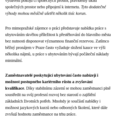
vybavení pokojů či společných prostor, pravidelný úklid
společných prostor nebo připojení k internetu.
Tyto dodatečné
výhody mohou měsíčně ušetřit několik tisíc korun
.
Pro mimopražské zájemce o práci představuje nabídka práce s
ubytováním skvělou příležitost k přestěhování do hlavního města
bez nutnosti disponovat významnou finanční rezervou. Zatímco
běžný pronájem v Praze často vyžaduje složení kauce ve výši
několika nájmů, u práce s ubytováním bývají počáteční náklady
minimální.
Zaměstnavatelé poskytující ubytování často nabízejí i
možnost postupného kariérního růstu a zvyšování
kvalifikace
. Díky stabilnímu zázemí se mohou zaměstnanci plně
soustředit na svůj profesní rozvoj bez starostí o zajištění
základních životních potřeb. Mnohdy je součástí nabídky i
možnost jazykových kurzů nebo odborných školení, které dále
zvyšují hodnotu zaměstnance na trhu práce.