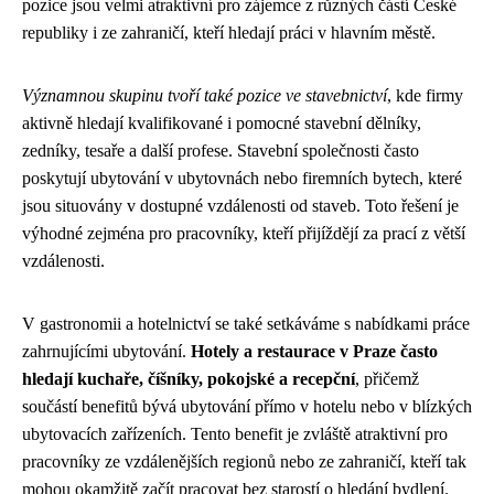
pozice jsou velmi atraktivní pro zájemce z různých částí České
republiky i ze zahraničí, kteří hledají práci v hlavním městě.
Významnou skupinu tvoří také pozice ve stavebnictví
, kde firmy
aktivně hledají kvalifikované i pomocné stavební dělníky,
zedníky, tesaře a další profese. Stavební společnosti často
poskytují ubytování v ubytovnách nebo firemních bytech, které
jsou situovány v dostupné vzdálenosti od staveb. Toto řešení je
výhodné zejména pro pracovníky, kteří přijíždějí za prací z větší
vzdálenosti.
V gastronomii a hotelnictví se také setkáváme s nabídkami práce
zahrnujícími ubytování.
Hotely a restaurace v Praze často
hledají kuchaře, číšníky, pokojské a recepční
, přičemž
součástí benefitů bývá ubytování přímo v hotelu nebo v blízkých
ubytovacích zařízeních. Tento benefit je zvláště atraktivní pro
pracovníky ze vzdálenějších regionů nebo ze zahraničí, kteří tak
mohou okamžitě začít pracovat bez starostí o hledání bydlení.