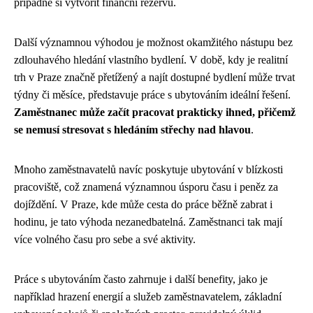
případně si vytvořit finanční rezervu.
Další významnou výhodou je možnost okamžitého nástupu bez
zdlouhavého hledání vlastního bydlení. V době, kdy je realitní
trh v Praze značně přetížený a najít dostupné bydlení může trvat
týdny či měsíce, představuje práce s ubytováním ideální řešení.
Zaměstnanec může začít pracovat prakticky ihned, přičemž
se nemusí stresovat s hledáním střechy nad hlavou
.
Mnoho zaměstnavatelů navíc poskytuje ubytování v blízkosti
pracoviště, což znamená významnou úsporu času i peněz za
dojíždění. V Praze, kde může cesta do práce běžně zabrat i
hodinu, je tato výhoda nezanedbatelná. Zaměstnanci tak mají
více volného času pro sebe a své aktivity.
Práce s ubytováním často zahrnuje i další benefity, jako je
například hrazení energií a služeb zaměstnavatelem, základní