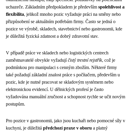
uchazeče. Základním předpokladem je především
spolehlivost a
flexibilita
, jelikož mnoho pozic vyžaduje práci na směny nebo
přizpůsobení se aktuálním potřebám firmy. Často se jedná o
pozice ve výrobě, skladech, stavebnictví nebo gastronomii, kde
je důležitá fyzická zdatnost a dobrý zdravotní stav.
V případě práce ve skladech nebo logistických centrech
zaměstnavatelé obvykle vyžadují
čistý trestní rejstřík
, což je
podmínkou pro manipulaci s cenným zbožím. Některé firmy
také požadují základní znalost práce s počítačem, především u
pozic, kde je nutné pracovat se skladovým systémem nebo
elektronickou evidencí. U dělnických profesí je často
vyžadována manuální zručnost a schopnost rychle se učit novým
postupům.
Pro pozice v gastronomii, jako jsou kuchaři nebo pomocné síly v
kuchyni, je důležitá
předchozí praxe v oboru
a platný