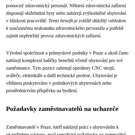
pomocný zdravotnický personál. Některá zdravotnická zařízení
disponují služebními byty nebo nabízejí zvýhodněné ubytování
v blízkosti pracoviště.
Tento benefit je zvláště důležitý vzhledem
k současnému nedostatku zdravotnického personálu
a potřebě
zajistit nepřetržitý provoz zdravotnických zařízení.
Výrobní společnosti a průmyslové podniky v Praze a okolí často
nabízejí komplexní balíčky benefitů včetně ubytování pro své
zaměstnance. Tyto pozice zahrnují operátory CNC strojů,
svářeče, elektrikáře a další technické profese. Ubytování je
většinou poskytováno v podnikových ubytovnách nebo
prostřednictvím příspěvku na bydlení.
Požadavky zaměstnavatelů na uchazeče
Zaměstnavatelé v Praze, kteří nabízejí práci s ubytováním k
okamžitému nástupu, mají specifické požadavky na potenciální