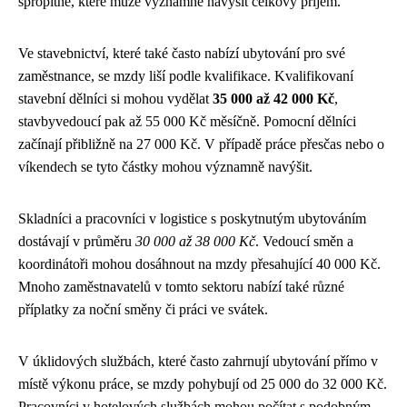
spropitné, které může významně navýšit celkový příjem.
Ve stavebnictví, které také často nabízí ubytování pro své
zaměstnance, se mzdy liší podle kvalifikace. Kvalifikovaní
stavební dělníci si mohou vydělat
35 000 až 42 000 Kč
,
stavbyvedoucí pak až 55 000 Kč měsíčně. Pomocní dělníci
začínají přibližně na 27 000 Kč. V případě práce přesčas nebo o
víkendech se tyto částky mohou významně navýšit.
Skladníci a pracovníci v logistice s poskytnutým ubytováním
dostávají v průměru
30 000 až 38 000 Kč
. Vedoucí směn a
koordinátoři mohou dosáhnout na mzdy přesahující 40 000 Kč.
Mnoho zaměstnavatelů v tomto sektoru nabízí také různé
příplatky za noční směny či práci ve svátek.
V úklidových službách, které často zahrnují ubytování přímo v
místě výkonu práce, se mzdy pohybují od 25 000 do 32 000 Kč.
Pracovníci v hotelových službách mohou počítat s podobným