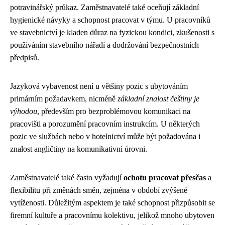
potravinářský průkaz. Zaměstnavatelé také oceňují základní
hygienické návyky a schopnost pracovat v týmu. U pracovníků
ve stavebnictví je kladen důraz na fyzickou kondici, zkušenosti s
používáním stavebního nářadí a dodržování bezpečnostních
předpisů.
Jazyková vybavenost není u většiny pozic s ubytováním
primárním požadavkem, nicméně
základní znalost češtiny je
výhodou
, především pro bezproblémovou komunikaci na
pracovišti a porozumění pracovním instrukcím. U některých
pozic ve službách nebo v hotelnictví může být požadována i
znalost angličtiny na komunikativní úrovni.
Zaměstnavatelé také často vyžadují
ochotu pracovat přesčas
a
flexibilitu při změnách směn, zejména v období zvýšené
vytíženosti. Důležitým aspektem je také schopnost přizpůsobit se
firemní kultuře a pracovnímu kolektivu, jelikož mnoho ubytoven