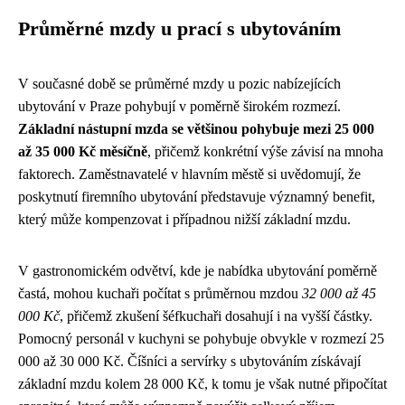
Průměrné mzdy u prací s ubytováním
V současné době se průměrné mzdy u pozic nabízejících
ubytování v Praze pohybují v poměrně širokém rozmezí.
Základní nástupní mzda se většinou pohybuje mezi 25 000
až 35 000 Kč měsíčně
, přičemž konkrétní výše závisí na mnoha
faktorech. Zaměstnavatelé v hlavním městě si uvědomují, že
poskytnutí firemního ubytování představuje významný benefit,
který může kompenzovat i případnou nižší základní mzdu.
V gastronomickém odvětví, kde je nabídka ubytování poměrně
častá, mohou kuchaři počítat s průměrnou mzdou
32 000 až 45
000 Kč
, přičemž zkušení šéfkuchaři dosahují i na vyšší částky.
Pomocný personál v kuchyni se pohybuje obvykle v rozmezí 25
000 až 30 000 Kč. Číšníci a servírky s ubytováním získávají
základní mzdu kolem 28 000 Kč, k tomu je však nutné připočítat