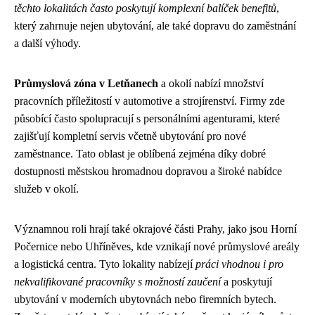
těchto lokalitách často poskytují komplexní balíček benefitů
,
který zahrnuje nejen ubytování, ale také dopravu do zaměstnání
a další výhody.
Průmyslová zóna v Letňanech
a okolí nabízí množství
pracovních příležitostí v automotive a strojírenství. Firmy zde
působící často spolupracují s personálními agenturami, které
zajišťují kompletní servis včetně ubytování pro nové
zaměstnance. Tato oblast je oblíbená zejména díky dobré
dostupnosti městskou hromadnou dopravou a široké nabídce
služeb v okolí.
Významnou roli hrají také okrajové části Prahy, jako jsou Horní
Počernice nebo Uhříněves, kde vznikají nové průmyslové areály
a logistická centra. Tyto lokality nabízejí
práci vhodnou i pro
nekvalifikované pracovníky s možností zaučení
a poskytují
ubytování v moderních ubytovnách nebo firemních bytech.