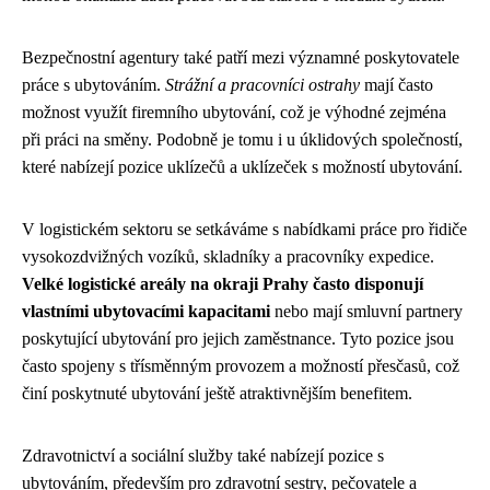
Bezpečnostní agentury také patří mezi významné poskytovatele
práce s ubytováním.
Strážní a pracovníci ostrahy
mají často
možnost využít firemního ubytování, což je výhodné zejména
při práci na směny. Podobně je tomu i u úklidových společností,
které nabízejí pozice uklízečů a uklízeček s možností ubytování.
V logistickém sektoru se setkáváme s nabídkami práce pro řidiče
vysokozdvižných vozíků, skladníky a pracovníky expedice.
Velké logistické areály na okraji Prahy často disponují
vlastními ubytovacími kapacitami
nebo mají smluvní partnery
poskytující ubytování pro jejich zaměstnance. Tyto pozice jsou
často spojeny s třísměnným provozem a možností přesčasů, což
činí poskytnuté ubytování ještě atraktivnějším benefitem.
Zdravotnictví a sociální služby také nabízejí pozice s
ubytováním, především pro zdravotní sestry, pečovatele a